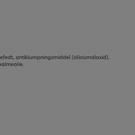
fedt, antiklumpningsmiddel (siliciumdioxid),
palmeolie.