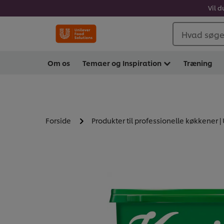
Vil d
Hvad søger
Om os
Temaer og Inspiration
Træning
Forside
Produkter til professionelle køkkener |