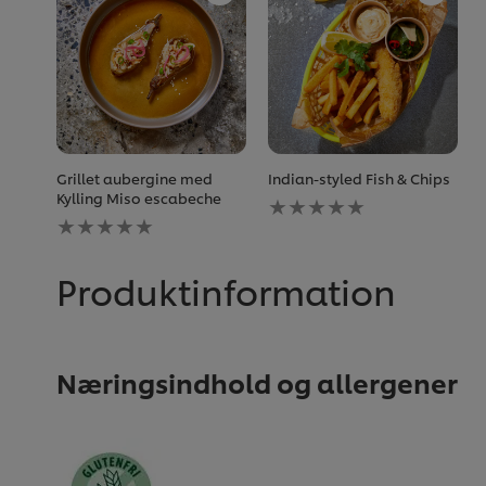
Grillet aubergine med
Indian-styled Fish & Chips
Ingen
Kylling Miso escabeche
Ingen
bedømmelser
bedømmelser
indsendt
indsendt
for
for
denne
Produktinformation
denne
recipe
recipe
Næringsindhold og allergener