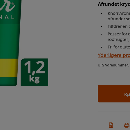
Afrundet kry
Knorr Aroma
afrunder s
Tilfører en
Passer for 
rodfrugter,
Fri for glu
Yderligere pr
UFS Varenummer:
Kø