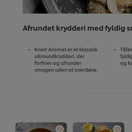
Afrundet krydderi med fyldig 
Knorr Aromat er et klassisk
Tilfø
allroundkrydderi, der
fyld
forfiner og afrunder
og ko
smagen uden at overdøve.