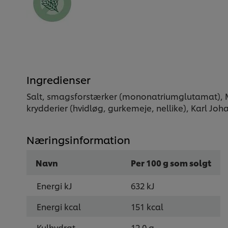
Ingredienser
Salt, smagsforstærker (mononatriumglutamat), MÆ
krydderier (hvidløg, gurkemeje, nellike), Karl J
Næringsinformation
Navn
Per 100 g som solgt
Energi kJ
632 kJ
Energi kcal
151 kcal
Kulhydrat
12.0 g