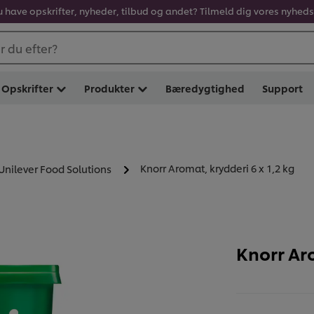
u have opskrifter, nyheder, tilbud og andet? Tilmeld dig vores nyhed
 du efter?
Opskrifter
Produkter
Bæredygtighed
Support
Knorr Aromat, krydderi 6 x 1,2 kg
 Unilever Food Solutions
Knorr Aro