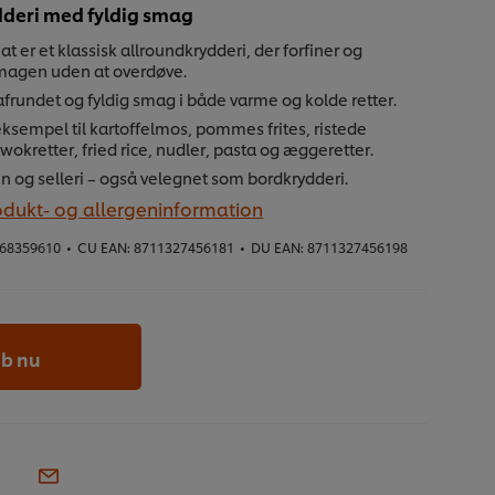
dderi med fyldig smag
t er et klassisk allroundkrydderi, der forfiner og
magen uden at overdøve.
 afrundet og fyldig smag i både varme og kolde retter.
eksempel til kartoffelmos, pommes frites, ristede
 wokretter, fried rice, nudler, pasta og æggeretter.
ten og selleri – også velegnet som bordkrydderi.
odukt- og allergeninformation
68359610
•
CU EAN:
8711327456181
•
DU EAN:
8711327456198
b nu