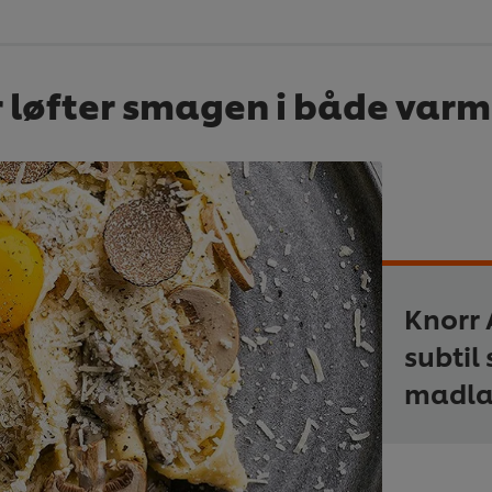
r løfter smagen i både varm
Knorr 
subtil
madla