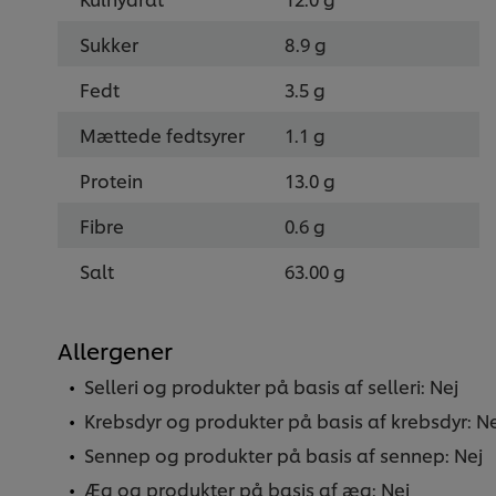
Sukker
8.9 g
Fedt
3.5 g
Mættede fedtsyrer
1.1 g
Protein
13.0 g
Fibre
0.6 g
Salt
63.00 g
Allergener
Selleri og produkter på basis af selleri: Nej
Krebsdyr og produkter på basis af krebsdyr: Ne
Sennep og produkter på basis af sennep: Nej
Æg og produkter på basis af æg: Nej