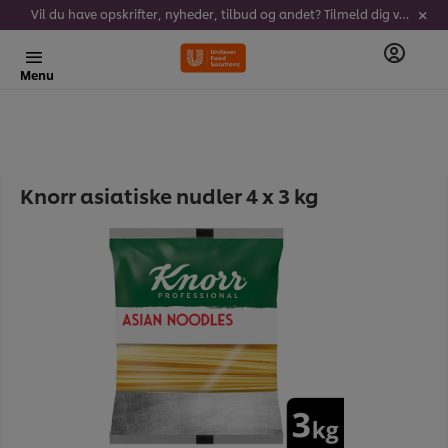
Vil du have opskrifter, nyheder, tilbud og andet? Tilmeld dig vores nyhedsbrev!
Menu
Knorr asiatiske nudler 4 x 3 kg