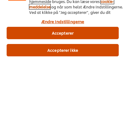
hjemmeside bruges. Du kan læse vores
cookie-
meddelelse
og når som helst Ændre Indstillingerne.
Energi kJ
Ved at klikke på "Jeg accepterer", giver du dit
1,485 kJ
samtykke til vores brug af cookies.
Ændre Indstillingerne
Energi kcal
355 kcal
Accepterer
Kulhydrat
70.0 g
Sukker
Accepterer ikke
4.0 g
Fedt
1.5 g
Mættede fedtsyrer
0.3 g
Protein
13.0 g
Fibre
2.5 g
Salt
0.08 g