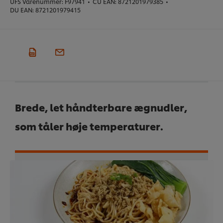
UFS Varenummer:
F97941
•
CU EAN:
8721201979385
•
DU EAN:
8721201979415
Brede, let håndterbare ægnudler,
som tåler høje temperaturer.