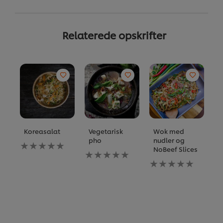
Relaterede opskrifter
Koreasalat
Vegetarisk
Wok med
R
pho
nudler og
Ingen
I
NoBeef Slices
bedømmelser
Ingen
b
indsendt
bedømmelser
Ingen
i
for
indsendt
bedømmelser
fo
denne
for
indsendt
d
recipe
denne
for
re
recipe
denne
recipe