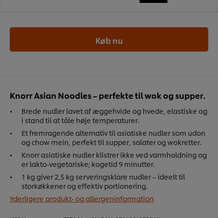
Køb nu
Knorr Asian Noodles – perfekte til wok og supper.
Brede nudler lavet af æggehvide og hvede, elastiske og
i stand til at tåle høje temperaturer.
Et fremragende alternativ til asiatiske nudler som udon
og chow mein, perfekt til supper, salater og wokretter.
Knorr asiatiske nudler klistrer ikke ved varmholdning og
er lakto-vegetariske; kogetid 9 minutter.
1 kg giver 2,5 kg serveringsklare nudler – ideelt til
storkøkkener og effektiv portionering.
Yderligere produkt- og allergeninformation