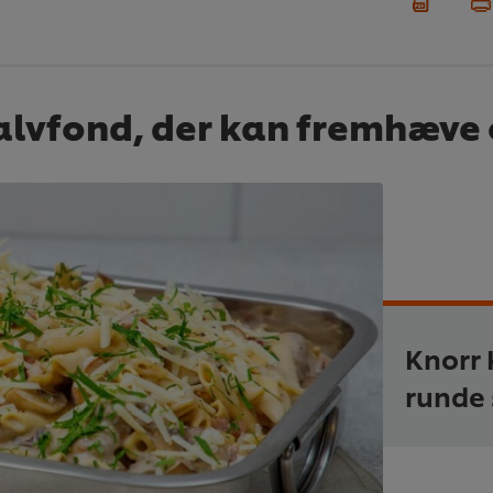
alvfond, der kan fremhæve 
Knorr
runde