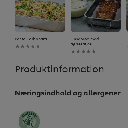
Pasta Carbonara
Linsebrød med
Ingen
flødesauce
bedømmelser
Ingen
indsendt
bedømmelser
for
indsendt
denne
for
Produktinformation
recipe
denne
recipe
Næringsindhold og allergener