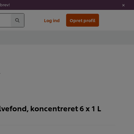
sbrev!
Log ind
Opret profil
L
vefond, koncentreret 6 x 1 L