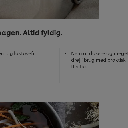
agen. Altid fyldig.
n- og laktosefri.
Nem at dosere og mege
drøj i brug med praktisk
flip‑låg.