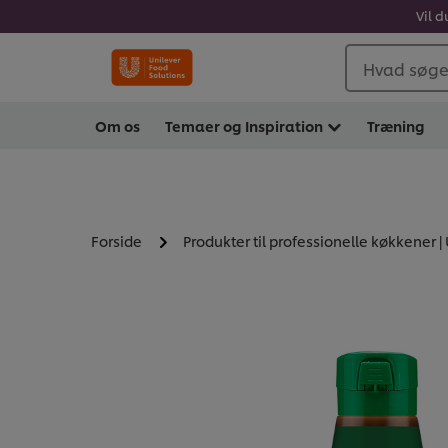
Vil d
Hvad søger
Om os
Temaer og Inspiration
Træning
Forside
Produkter til professionelle køkkener |