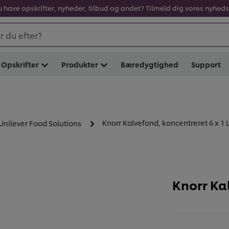
u have opskrifter, nyheder, tilbud og andet? Tilmeld dig vores nyhed
 du efter?
Opskrifter
Produkter
Bæredygtighed
Support
Knorr Kalvefond, koncentreret 6 x 1 
 Unilever Food Solutions
Knorr Kal