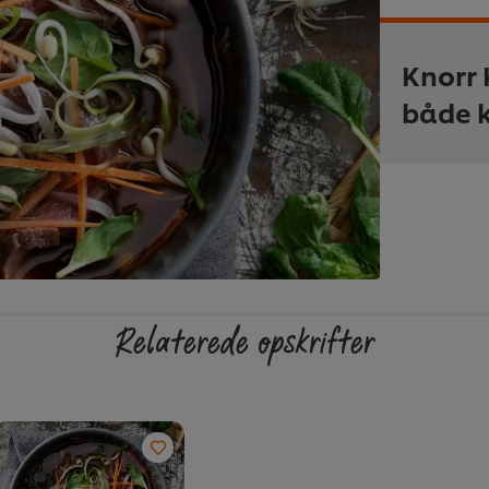
Knorr 
både k
Relaterede opskrifter