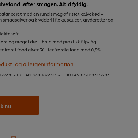
lvefond løfter smagen. Altid fyldig.
fbalanceret med en rund smag af ristet kalvekød –
 smagsgiver og krydderi i f.eks. saucer, gryderetter og
laktosefri.
re og meget drøj i brug med praktisk flip‑låg.
centreret fond giver 50 liter færdig fond med 0,5%
d
odukt- og allergeninformation
F27278
•
CU EAN:
8720182272737
•
DU EAN:
8720182272782
b nu