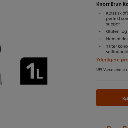
Knorr Brun Ka
Klassisk a
perfekt som
supper.
Gluten- og 
Nem at dose
1 liter kon
saltindhol
Yderligere pr
UFS Varenummer:
Kø