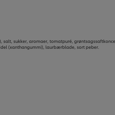
, salt, sukker, aromaer, tomatpuré, grøntsagssaftkoncent
ddel (xanthangummi), laurbærblade, sort peber.