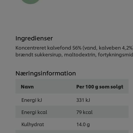
Ingredienser
Koncentreret kalvefond 56% (vand, kalveben 4,2%)
brændt sukkersirup, maltodextrin, fortykningsmi
Næringsinformation
Navn
Per 100 g som solgt
Energi kJ
331 kJ
Energi kcal
79 kcal
Kulhydrat
14.0 g