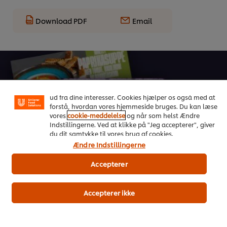
Download PDF
Email
Vi ormal cookies, og andre teknikker, til at forbedre din
oplevelse på vores hjemmeside. Cookies muliggør visse
funktioner, såsom deling på sociale medier (Facebook,
Instagram osv.) samt skræddersyet indhold og reklamer
ud fra dine interesser. Cookies hjælper os også med at
forstå, hvordan vores hjemmeside bruges. Du kan læse
vores
cookie-meddelelse
og når som helst Ændre
On Trend Menus Vol. 4
Indstillingerne. Ved at klikke på "Jeg accepterer", giver
du dit samtykke til vores brug af cookies.
Ny 2026 trendrapport udviklet af kokke til kokke
Ændre Indstillingerne
Accepterer
Download her
Accepterer ikke