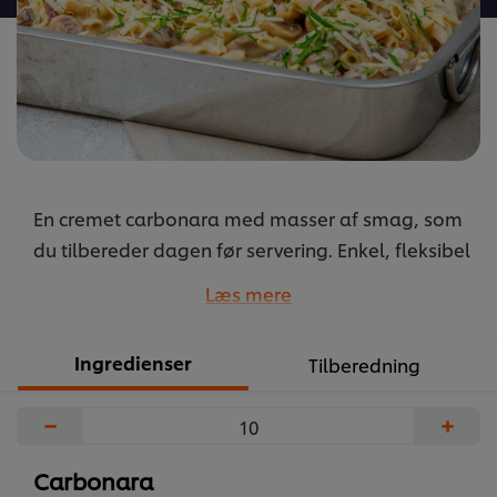
En cremet carbonara med masser af smag, som
du tilbereder dagen før servering. Enkel, fleksibel
og velsmagende! Opskriften svarer til en GN
Læs mere
bakke.
...
Ingredienser
Tilberedning
−
+
Carbonara