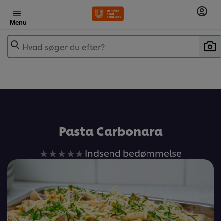
Menu
Hvad søger du efter?
Pasta Carbonara
Ingen
Indsend bedømmelse
bedømmelser
indsendt
for
denne
recipe