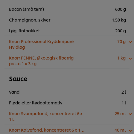
Bacon (små tern)
600 g
Champignon, skiver
1.50 kg
Løg, finthakket
200 g
Knorr Professional Krydderipuré
70 g
Hvidløg
Knorr PENNE, Økologisk fiberrig
1 kg
pasta 1 x 3 kg
Sauce
Vand
2 l
Fløde eller flødealternativ
1 l
Knorr Svampefond, koncentreret 6 x
25 ml
1 L
Knorr Kalvefond, koncentreret 6 x 1 L
40 ml