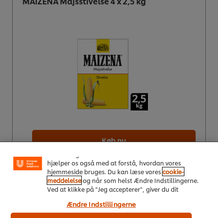
MAIZENA Majsstivelse 4 x 2,5 kg
Vi ormal cookies, og andre teknikker, til at forbedre
din oplevelse på vores hjemmeside. Cookies muliggør
visse funktioner, såsom deling på sociale medier
Køb nu
(Facebook, Instagram osv.) samt skræddersyet
indhold og reklamer ud fra dine interesser. Cookies
hjælper os også med at forstå, hvordan vores
Se mere
hjemmeside bruges. Du kan læse vores
cookie-
meddelelse
og når som helst Ændre Indstillingerne.
Ved at klikke på "Jeg accepterer", giver du dit
samtykke til vores brug af cookies.
Ændre Indstillingerne
MAIZENA Express, lys hurtigjævning 6 x 1 kg