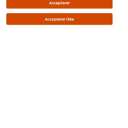
Accepterer
Accepterer ikke
Køb nu
Se mere
MAIZENA Snowflake