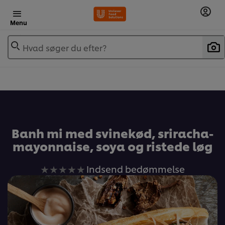
Menu
Hvad søger du efter?
Banh mi med svinekød, sriracha-
mayonnaise, soya og ristede løg
Ingen
Indsend bedømmelse
bedømmelser
indsendt
for
denne