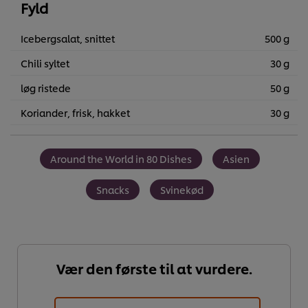
Fyld
Icebergsalat, snittet
500 g
Chili syltet
30 g
løg ristede
50 g
Koriander, frisk, hakket
30 g
Around the World in 80 Dishes
Asien
Snacks
Svinekød
Vær den første til at vurdere.