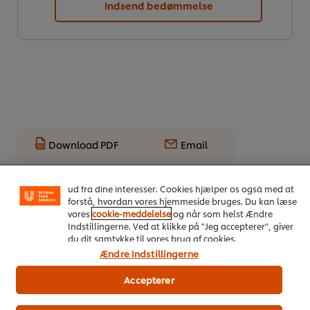
Indsend bedømmelse
Vi ormal cookies, og andre teknikker, til at forbedre din
Download PDF
Email
oplevelse på vores hjemmeside. Cookies muliggør visse
funktioner, såsom deling på sociale medier (Facebook,
Instagram osv.) samt skræddersyet indhold og reklamer
ud fra dine interesser. Cookies hjælper os også med at
forstå, hvordan vores hjemmeside bruges. Du kan læse
vores
cookie-meddelelse
og når som helst Ændre
Indstillingerne. Ved at klikke på "Jeg accepterer", giver
du dit samtykke til vores brug af cookies.
Ændre Indstillingerne
On Trend Menus Vol. 4
Accepterer