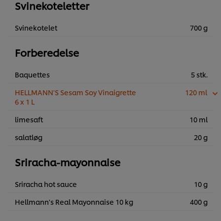
Svinekoteletter
Svinekotelet
700 g
Forberedelse
Baquettes
5 stk.
HELLMANN'S Sesam Soy Vinaigrette
120 ml
6 x 1 L
limesaft
10 ml
salatløg
20 g
Sriracha-mayonnaise
Sriracha hot sauce
10 g
Hellmann's Real Mayonnaise 10 kg
400 g