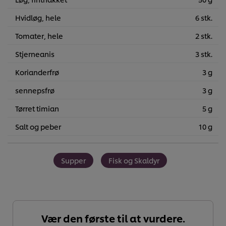
Hvidløg, hele
6 stk.
Tomater, hele
2 stk.
Stjerneanis
3 stk.
Korianderfrø
3 g
sennepsfrø
3 g
Tørret timian
5 g
Salt og peber
10 g
Supper
Fisk og Skaldyr
Vær den første til at vurdere.