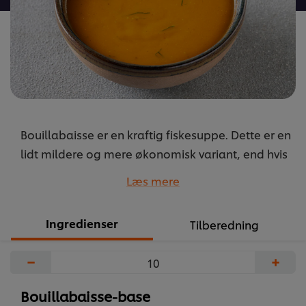
Bouillabaisse er en kraftig fiskesuppe. Dette er en
lidt mildere og mere økonomisk variant, end hvis
du laver alt fra bunden. Basen er enkel, men med
Læs mere
nogle få greb, får du alle de gode smage frem.
Tilsæt herefter den type fisk, du ønsker som fyld.
Ingredienser
Tilberedning
...
−
+
Bouillabaisse-base