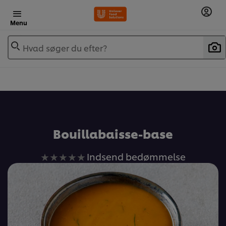
Menu
Hvad søger du efter?
Bouillabaisse-base
Ingen
Indsend bedømmelse
bedømmelser
indsendt
for
denne
recipe