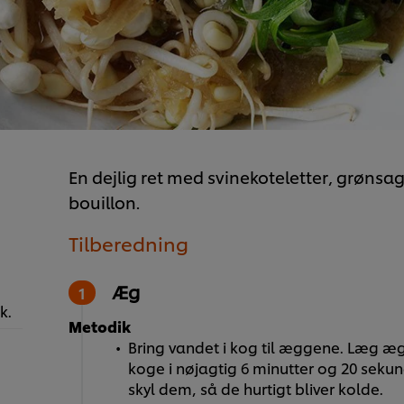
En dejlig ret med svinekoteletter, grøns
bouillon.
Tilberedning
Æg
k.
Metodik
Bring vandet i kog til æggene. Læg æ
koge i nøjagtig 6 minutter og 20 se
skyl dem, så de hurtigt bliver kolde.