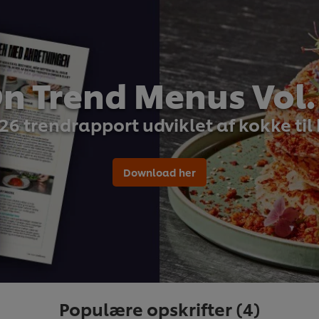
n Trend Menus Vol.
26 trendrapport udviklet af kokke til
Download her
Populære opskrifter
(4)