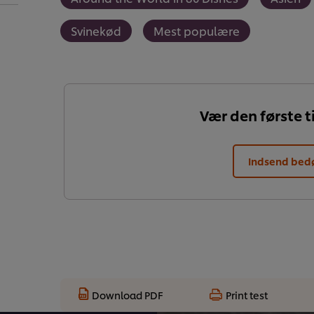
Svinekød
Mest populære
Vær den første ti
Indsend be
Download PDF
Print test