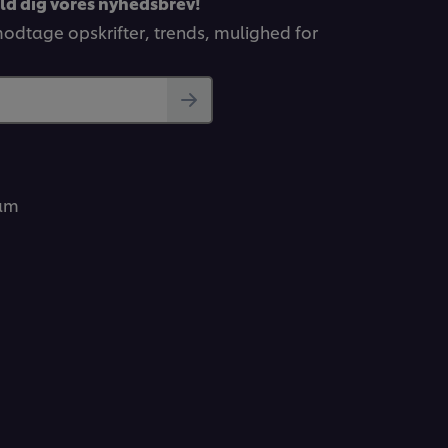
eld dig vores nyhedsbrev!
 modtage opskrifter, trends, mulighed for
ram