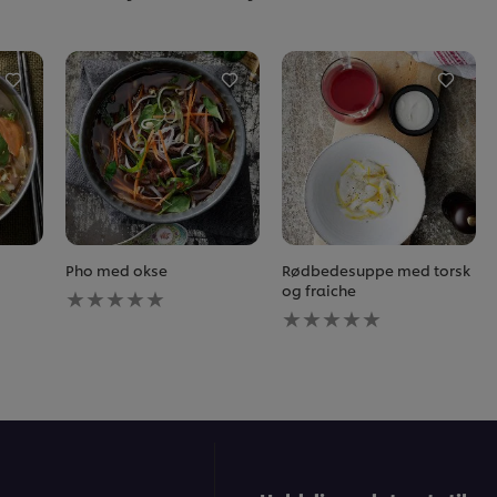
Pho med okse
Rødbedesuppe med torsk
Ingen
og fraiche
bedømmelser
Ingen
indsendt
bedømmelser
for
indsendt
denne
for
recipe
denne
recipe