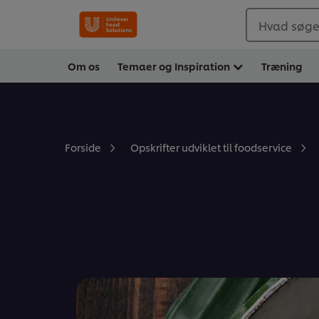
Hvad søger
Om os
Temaer og Inspiration
Træning
Forside
Opskrifter udviklet til foodservice