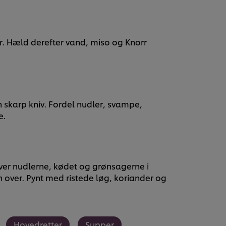
ter. Hæld derefter vand, miso og Knorr
skarp kniv. Fordel nudler, svampe,
e.
ver nudlerne, kødet og grønsagerne i
n over. Pynt med ristede løg, koriander og
Hovedretter
Supper