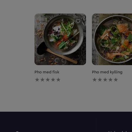
Pho med fisk
Pho med kylling
Ingen
Ingen
bedømmelser
bedømmelser
indsendt
indsendt
for
for
denne
denne
recipe
recipe