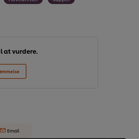
l at vurdere.
dømmelse
Email