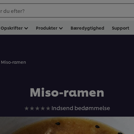
 du efter?
Opskrifter
Produkter
Bæredygtighed
Support
Miso-ramen
Miso-ramen
Ingen
Indsend bedømmelse
bedømmelser
indsendt
for