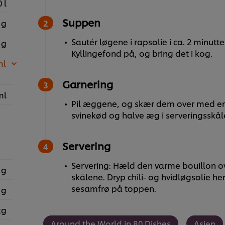
 l
Suppen
 g
Sautér løgene i rapsolie i ca. 2 minut
 g
Kyllingefond på, og bring det i kog.
ml
Garnering
ml
Pil æggene, og skær dem over med en 
svinekød og halve æg i serveringsskål
Servering
Servering: Hæld den varme bouillon o
 g
skålene. Dryp chili- og hvidløgsolie he
sesamfrø på toppen.
 g
kg
Around the World in 80 Dishes
Asien