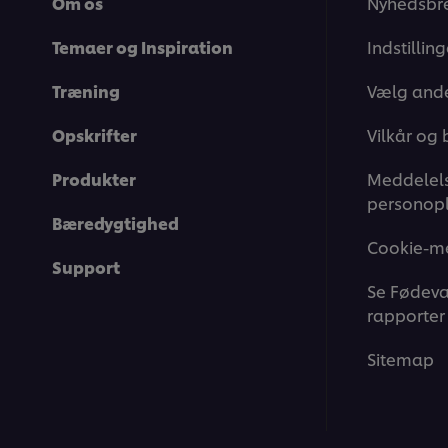
Om os
Nyhedsbr
Temaer og Inspiration
Indstillin
Træning
Vælg ande
Opskrifter
Vilkår og 
Produkter
Meddelels
personopl
Bæredygtighed
Cookie-m
Support
Se Fødeva
rapporter
Sitemap