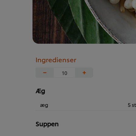
Ingredienser
−
+
Æg
æg
5 st
Suppen