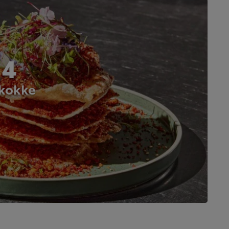
 4
 kokke