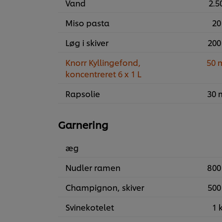
Vand
2.50
Miso pasta
20
Løg i skiver
200
Knorr Kyllingefond,
50 
koncentreret 6 x 1 L
Rapsolie
30 
Garnering
æg
Nudler ramen
800
Champignon, skiver
500
Svinekotelet
1 