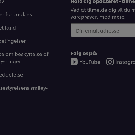
ev
Hold dig opdateret - tilm
Ved at tilmelde dig vil du
ger for cookies
vareprøver, med mere.
t land
Din email adresse
betingelser
Følg os på:
e om beskyttelse af
ysninger
YouTube
Instag
eddelelse
restyrelsens smiley-