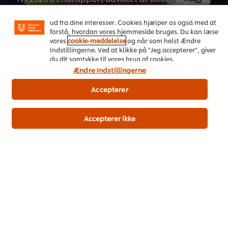
funktioner, såsom deling på sociale medier (Facebook,
Instagram osv.) samt skræddersyet indhold og reklamer
ud fra dine interesser. Cookies hjælper os også med at
Download her
forstå, hvordan vores hjemmeside bruges. Du kan læse
vores
cookie-meddelelse
og når som helst Ændre
Indstillingerne. Ved at klikke på "Jeg accepterer", giver
du dit samtykke til vores brug af cookies.
Ændre Indstillingerne
Accepterer
Accepterer ikke
Populære opskrifter
(4)