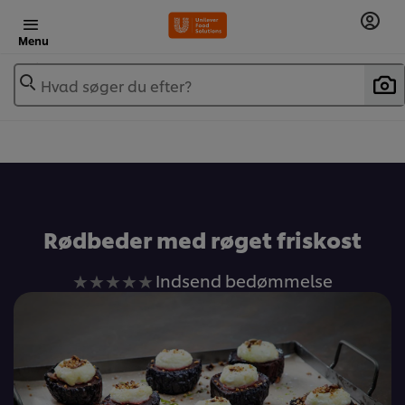
Menu
Hvad søger du efter?
Rødbeder med røget friskost
Ingen
Indsend bedømmelse
bedømmelser
indsendt
for
denne
recipe