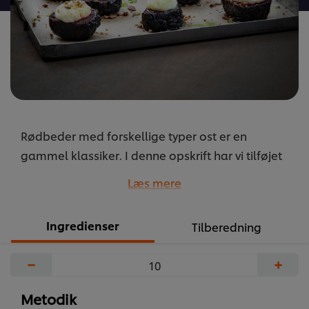
Rødbeder med forskellige typer ost er en
gammel klassiker. I denne opskrift har vi tilføjet
en vidunderlig røgsmag, som fremhæver alle
Læs mere
smagene yderligere.
...
Ingredienser
Tilberedning
−
+
Metodik