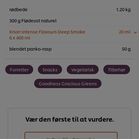
rødbede
1.20 kg
300 g Flødeost naturel
Knorr Intense Flavours Deep Smoke
20 ml
6 x 400 ml
blendet panko-rasp
50 g
Forretter
Snacks
Vegetarisk
Tilbehør
Goodness Gracious Greens
Vær den første til at vurdere.