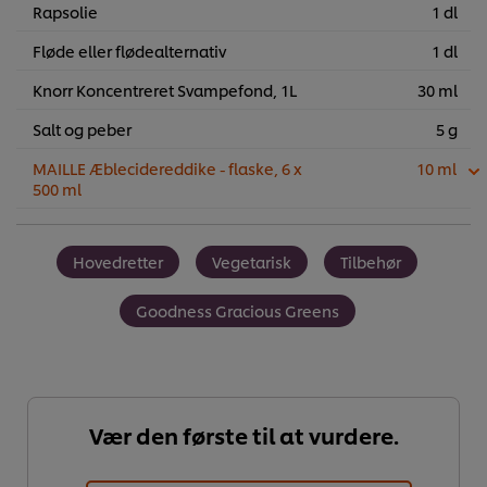
Rapsolie
1 dl
Fløde eller flødealternativ
1 dl
Knorr Koncentreret Svampefond, 1L
30 ml
Salt og peber
5 g
MAILLE Æblecidereddike - flaske, 6 x
10 ml
500 ml
Hovedretter
Vegetarisk
Tilbehør
Goodness Gracious Greens
Vær den første til at vurdere.
Vi ormal cookies, og andre teknikker, til at forbedre din