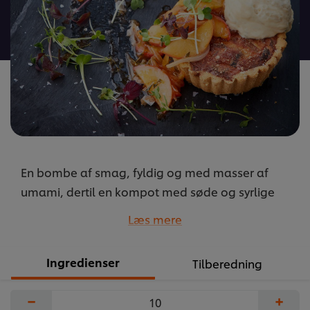
denne
recipe
En bombe af smag, fyldig og med masser af
umami, dertil en kompot med søde og syrlige
noter. De klæder hinanden godt og forener
Læs mere
smagen.
...
Ingredienser
Tilberedning
−
+