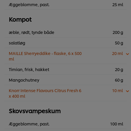
Æggeblomme, past.
25 ml
Kompot
æble, rødt, tynde både
200 g
salatløg
50 g
MAILLE Sherryeddike - flaske, 6 x 500
20 ml
ml
Timian, frisk, hakket
20 g
Mangochutney
60 g
Knorr Intense Flavours Citrus Fresh 6
10 ml
x 400 ml
Skovsvampeskum
Æggeblomme, past.
100 ml