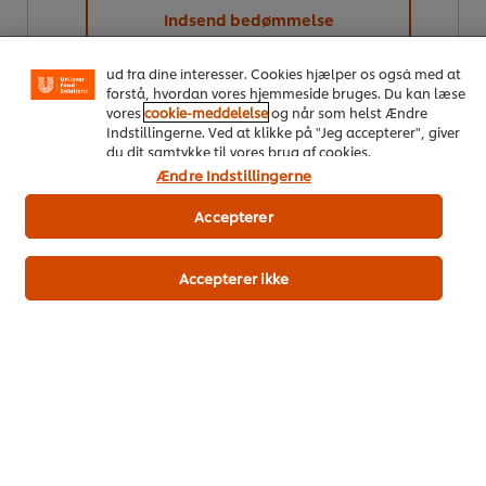
oplevelse på vores hjemmeside. Cookies muliggør visse
Indsend bedømmelse
funktioner, såsom deling på sociale medier (Facebook,
Instagram osv.) samt skræddersyet indhold og reklamer
ud fra dine interesser. Cookies hjælper os også med at
forstå, hvordan vores hjemmeside bruges. Du kan læse
vores
cookie-meddelelse
og når som helst Ændre
Indstillingerne. Ved at klikke på "Jeg accepterer", giver
du dit samtykke til vores brug af cookies.
Ændre Indstillingerne
Accepterer
Download PDF
Email
Accepterer ikke
On Trend Menus Vol. 4