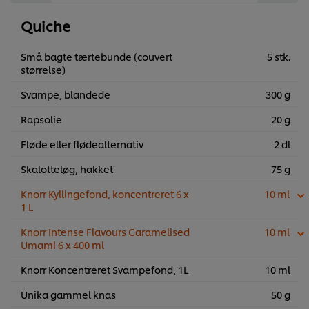
Quiche
Små bagte tærtebunde (couvert
5 stk.
størrelse)
Svampe, blandede
300 g
Rapsolie
20 g
Fløde eller flødealternativ
2 dl
Skalotteløg, hakket
75 g
Knorr Kyllingefond, koncentreret 6 x
10 ml
1 L
Knorr Intense Flavours Caramelised
10 ml
Umami 6 x 400 ml
Knorr Koncentreret Svampefond, 1L
10 ml
Unika gammel knas
50 g