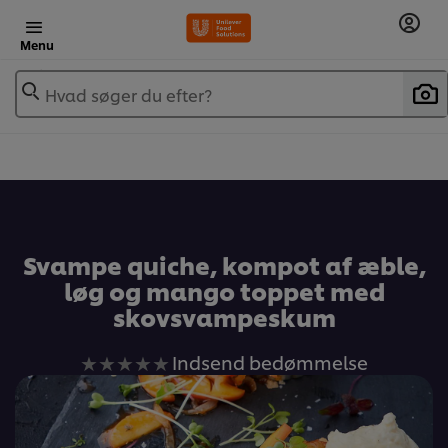
Menu
Hvad søger du efter?
Svampe quiche, kompot af æble,
løg og mango toppet med
skovsvampeskum
Ingen
Indsend bedømmelse
bedømmelser
indsendt
for