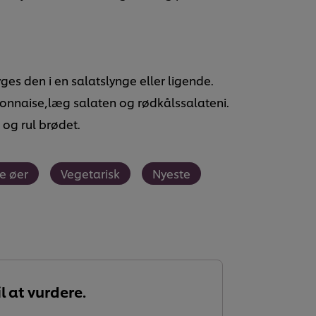
ges den i en salatslynge eller ligende.
nnaise,læg salaten og rødkålssalateni.
og rul brødet.
e øer
Vegetarisk
Nyeste
l at vurdere.