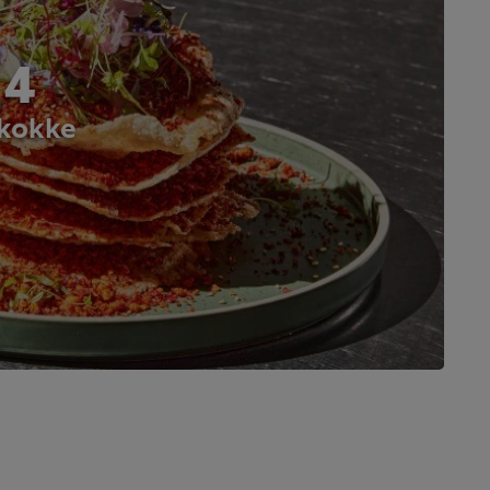
 4
 kokke