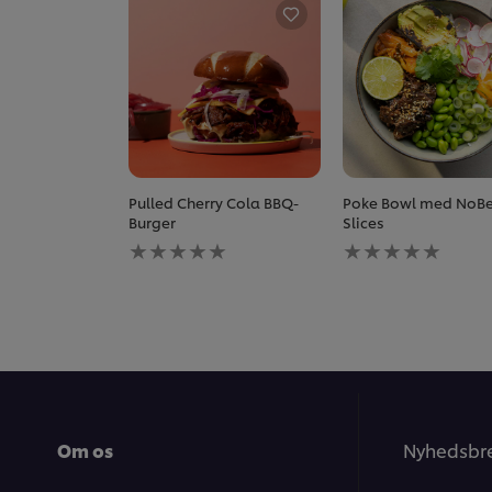
Pulled Cherry Cola BBQ-
Poke Bowl med NoBe
Burger
Slices
Ingen
Ingen
bedømmelser
bedømmelser
indsendt
indsendt
for
for
denne
denne
recipe
recipe
Om os
Nyhedsbr