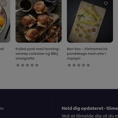
ef
Pulled pork med honning-
Ban Xeo – Vietnamesisk
sennep coleslaw og BBQ
pandekage med urter i
vinaigrette
rispapir
Ingen
Ingen
bedømmelser
bedømmelser
indsendt
indsendt
for
for
denne
denne
recipe
recipe
ev
Hold dig opdateret - tilm
Ved at tilmelde dig vil du