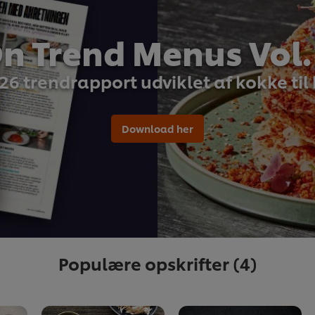
n Trend Menus Vol.
26 trendrapport udviklet af kokke til
Download her
Populære opskrifter
(4)