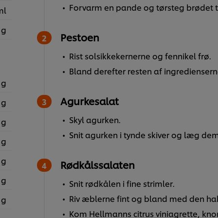
Forvarm en pande og tørsteg brødet til
ml
 g
Pestoen
Rist solsikkekernerne og fennikel frø.
Bland derefter resten af ingredienser
 g
Agurkesalat
 g
Skyl agurken.
 g
Snit agurken i tynde skiver og læg dem
 g
 g
Rødkålssalaten
 g
Snit rødkålen i fine strimler.
Riv æblerne fint og bland med den hak
 g
Kom Hellmanns citrus viniagrette, knor