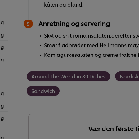
kålen og bland.
 g
Anretning og servering
 g
Skyl og snit romainsalaten,derefter sly
Smør fladbrødet med Hellmanns mayo
 g
Kom agurkesalaten og creme fraiche i 
 g
Around the World in 80 Dishes
Nordisk
Sandwich
 g
 g
 g
Vær den første ti
 g