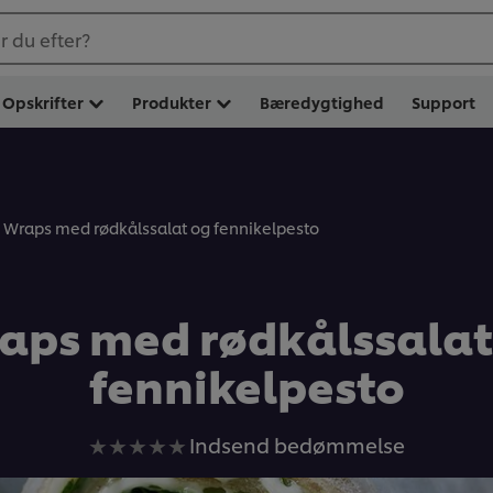
 du efter?
Opskrifter
Produkter
Bæredygtighed
Support
Wraps med rødkålssalat og fennikelpesto
aps med rødkålssalat
fennikelpesto
Ingen
Indsend bedømmelse
bedømmelser