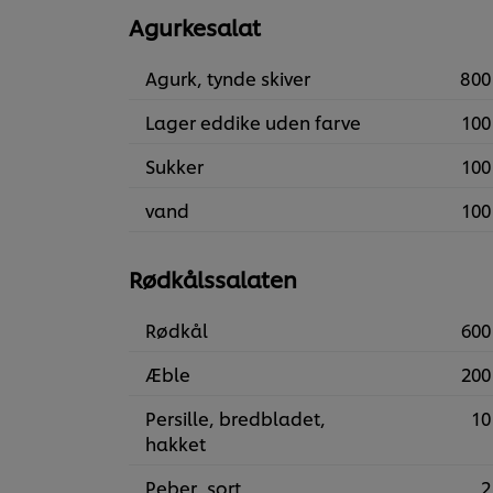
Agurkesalat
Agurk, tynde skiver
800
Lager eddike uden farve
100
Sukker
100
vand
100
Rødkålssalaten
Rødkål
600
Æble
200
Persille, bredbladet,
10
hakket
Peber, sort
2