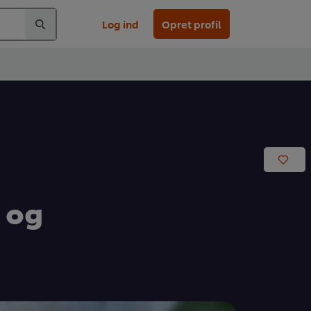
Log ind
Opret profil
 og