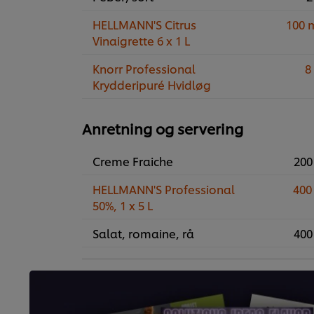
HELLMANN'S Citrus
100 
Vinaigrette 6 x 1 L
Knorr Professional
8
Krydderipuré Hvidløg
Anretning og servering
Creme Fraiche
200
HELLMANN'S Professional
400
50%, 1 x 5 L
Salat, romaine, rå
400