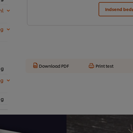
Indsend be
ml
 g
Download PDF
Print test
 g
 g
 g