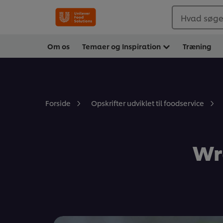
Hvad søger
Om os
Temaer og Inspiration
Træning
Forside
Opskrifter udviklet til foodservice
Wr