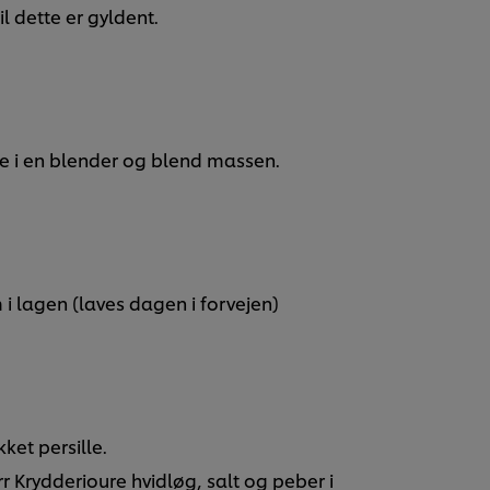
 dette er gyldent.
ne i en blender og blend massen.
 i lagen (laves dagen i forvejen)
ket persille.
r Krydderioure hvidløg, salt og peber i