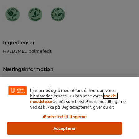
Ingredienser
HVEDEMEL, palmefedt.
Vi ormal cookies, og andre teknikker, til at forbedre
din oplevelse på vores hjemmeside. Cookies muliggør
Næringsinformation
visse funktioner, såsom deling på sociale medier
Energi kJ
(Facebook, Instagram osv.) samt skræddersyet
indhold og reklamer ud fra dine interesser. Cookies
2,400 kJ
hjælper os også med at forstå, hvordan vores
Energi kcal
hjemmeside bruges. Du kan læse vores
cookie-
574 kcal
meddelelse
og når som helst Ændre Indstillingerne.
Kulhydrat
Ved at klikke på "Jeg accepterer", giver du dit
samtykke til vores brug af cookies.
46.0 g
Ændre Indstillingerne
Fedt
Accepterer
40.0 g
Mættede fedtsyrer