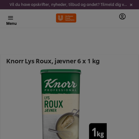
Vil du have opskrifter, nyheder, tilbud og andet? Tilmeld dig vores nyhedsbrev!
Menu
Knorr Lys Roux, jævner 6 x 1 kg