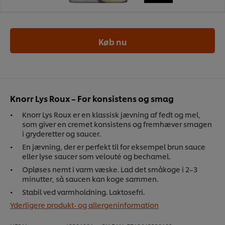
Køb nu
Knorr Lys Roux – For konsistens og smag
Knorr Lys Roux er en klassisk jævning af fedt og mel,
som giver en cremet konsistens og fremhæver smagen
i gryderetter og saucer.
En jævning, der er perfekt til for eksempel brun sauce
eller lyse saucer som velouté og bechamel.
Opløses nemt i varm væske. Lad det småkoge i 2–3
minutter, så saucen kan koge sammen.
Stabil ved varmholdning. Laktosefri.
Yderligere produkt- og allergeninformation