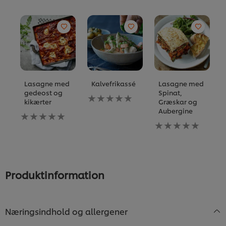
Lasagne med
Kalvefrikassé
Lasagne med
gedeost og
Spinat,
Ingen
kikærter
Græskar og
bedømmelser
Aubergine
Ingen
indsendt
bedømmelser
for
Ingen
indsendt
denne
bedømmelser
for
recipe
indsendt
denne
for
recipe
denne
recipe
Produktinformation
Næringsindhold og allergener