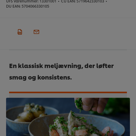
UFS Varenummer:
13301001
•
CU EAN:
5719642330103
•
DU EAN:
5704066330105
En klassisk meljævning, der løfter
smag og konsistens.