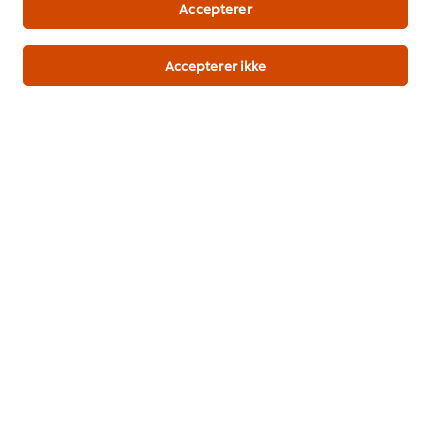
Accepterer
On Trend Menus Vol. 4
Accepterer ikke
Ny 2026 trendrapport udviklet af kokke til kokke
Download her
Populære opskrifter
(4)