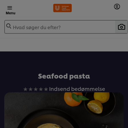
Menu
Hvad søger du efter?
Seafood pasta
Ingen
Indsend bedømmelse
bedømmelser
indsendt
for
denne
recipe