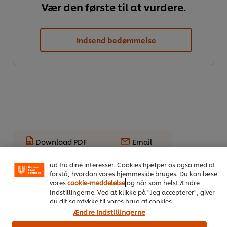
Vær den første til at vurdere.
Indsend bedømmelse
Vi ormal cookies, og andre teknikker, til at forbedre din
oplevelse på vores hjemmeside. Cookies muliggør visse
Download PDF
Email
funktioner, såsom deling på sociale medier (Facebook,
Instagram osv.) samt skræddersyet indhold og reklamer
ud fra dine interesser. Cookies hjælper os også med at
forstå, hvordan vores hjemmeside bruges. Du kan læse
vores
cookie-meddelelse
og når som helst Ændre
Indstillingerne. Ved at klikke på "Jeg accepterer", giver
du dit samtykke til vores brug af cookies.
Ændre Indstillingerne