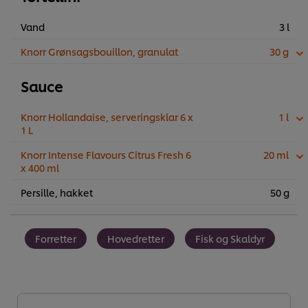
Vand
3 l
Knorr Grønsagsbouillon, granulat
30 g
Sauce
Knorr Hollandaise, serveringsklar 6 x
1 l
1 L
Knorr Intense Flavours Citrus Fresh 6
20 ml
x 400 ml
Persille, hakket
50 g
Forretter
Hovedretter
Fisk og Skaldyr