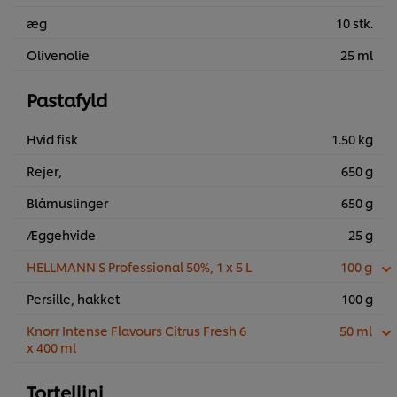
æg
10 stk.
Olivenolie
25 ml
Pastafyld
Hvid fisk
1.50 kg
Rejer,
650 g
Blåmuslinger
650 g
Æggehvide
25 g
HELLMANN'S Professional 50%, 1 x 5 L
100 g
Persille, hakket
100 g
Knorr Intense Flavours Citrus Fresh 6
50 ml
x 400 ml
Tortellini