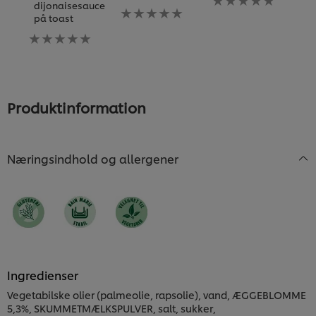
dijonaisesauce
æ
Ingen
bedømmelser
på toast
h
bedømmelser
indsendt
Ingen
indsendt
for
I
bedømmelser
for
denne
b
indsendt
denne
recipe
i
for
recipe
fo
denne
d
recipe
re
Produktinformation
Næringsindhold og allergener
Ingredienser
Vegetabilske olier (palmeolie, rapsolie), vand, ÆGGEBLOMME
5,3%, SKUMMETMÆLKSPULVER, salt, sukker,