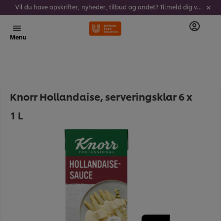
Vil du have opskrifter, nyheder, tilbud og andet? Tilmeld dig vores nyhedsbrev!
Menu
Knorr Hollandaise, serveringsklar 6 x
1 L