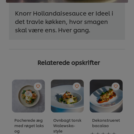
Knorr Hollandaisesauce er Ideel i
det travle køkken, hvor smagen
skal være ens. Hver gang.
Relaterede opskrifter
Pocherede æg
Ovnbagt torsk
Dekonstrueret
B
med røget laks
Walewska-
bacalao
a
og
style
m
Ingen