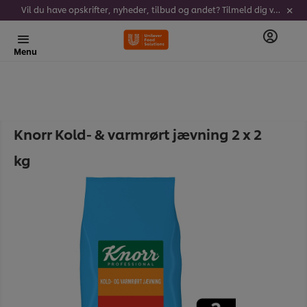
Vil du have opskrifter, nyheder, tilbud og andet? Tilmeld dig vores nyhedsbrev!
Menu
Knorr Kold- & varmrørt jævning 2 x 2
kg