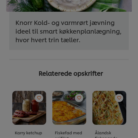
Knorr Kold- og varmrørt jævning
ideel til smart køkkenplanlægning,
hvor hvert trin tæller.
Relaterede opskrifter
Karry ketchup
Fiskefad med
Ålandsk
N