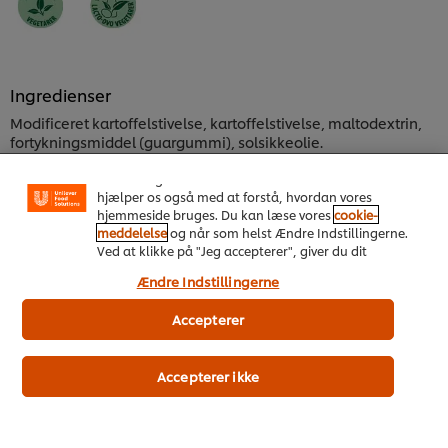
Ingredienser
Vi ormal cookies, og andre teknikker, til at forbedre
Modificeret kartoffelstivelse, kartoffelstivelse, maltodextrin,
din oplevelse på vores hjemmeside. Cookies muliggør
fortykningsmiddel (guargummi), solsikkeolie.
visse funktioner, såsom deling på sociale medier
(Facebook, Instagram osv.) samt skræddersyet
indhold og reklamer ud fra dine interesser. Cookies
hjælper os også med at forstå, hvordan vores
Næringsinformation
hjemmeside bruges. Du kan læse vores
cookie-
Energi kJ
meddelelse
og når som helst Ændre Indstillingerne.
Ved at klikke på "Jeg accepterer", giver du dit
1,636 kJ
samtykke til vores brug af cookies.
Energi kcal
Ændre Indstillingerne
391 kcal
Accepterer
Kulhydrat
85.0 g
Sukker
Accepterer ikke
0.8 g
Fedt
4.1 g