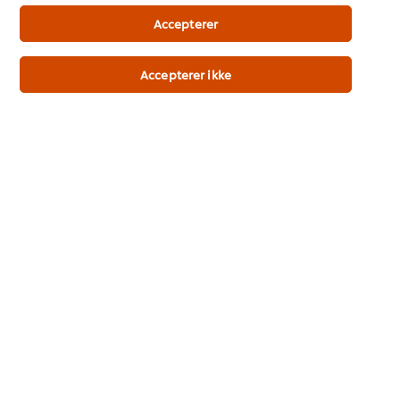
Alle opskrifter (309)
Accepterer
Accepterer ikke
Relaterede artikler
TASTE THE EXOTIC
BRAZIL
Bæredygtighed