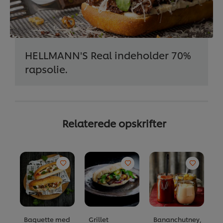
HELLMANN'S Real indeholder 70%
rapsolie.
Relaterede opskrifter
Baquette med
Grillet
Bananchutney,
P