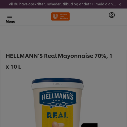
Vil du have opskrifter, nyheder, tilbud og andet? Tilmeld dig vores nyhedsbrev!
Menu
HELLMANN'S Real Mayonnaise 70%, 1
x 10 L