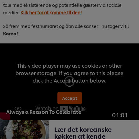
tale med eksisterende og potentielle gæster via sociale
medier.
Klik her for at komme til den!
Så frem med festhumøret og åbn alle sanser - nu tager vi til
Korea!
This video player may use cookies or other
browser storage. If you agree to this please
click the Accept button below.
Accept
Always a Reason To Celebrate
01:01
Lær det koreanske
køkken at kende