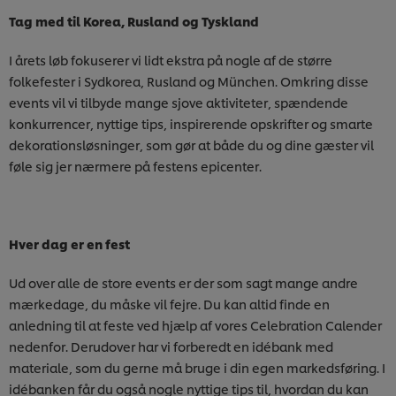
Tag med til Korea, Rusland og Tyskland
I årets løb fokuserer vi lidt ekstra på nogle af de større
folkefester i Sydkorea, Rusland og München. Omkring disse
events vil vi tilbyde mange sjove aktiviteter, spændende
konkurrencer, nyttige tips, inspirerende opskrifter og smarte
dekorationsløsninger, som gør at både du og dine gæster vil
føle sig jer nærmere på festens epicenter.
Hver dag er en fest
Ud over alle de store events er der som sagt mange andre
mærkedage, du måske vil fejre. Du kan altid finde en
anledning til at feste ved hjælp af vores Celebration Calender
nedenfor. Derudover har vi forberedt en idébank med
materiale, som du gerne må bruge i din egen markedsføring. I
idébanken får du også nogle nyttige tips til, hvordan du kan