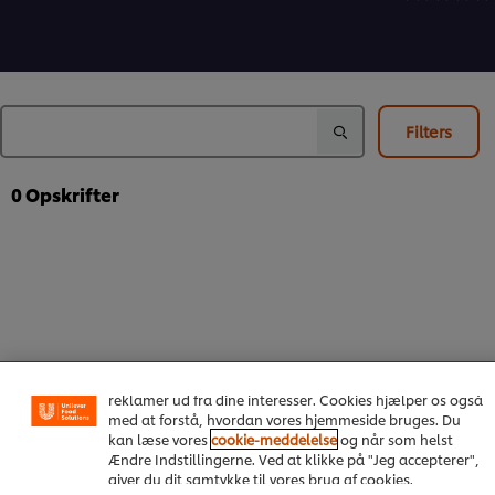
for
for
bedømmels
denne
denne
indsendt
recipe
recipe
for
denne
recipe
Filters
0
Opskrifter
Vi ormal cookies, og andre teknikker, til at forbedre din
oplevelse på vores hjemmeside. Cookies muliggør visse
funktioner, såsom deling på sociale medier (Facebook,
Instagram osv.) samt skræddersyet indhold og
reklamer ud fra dine interesser. Cookies hjælper os også
med at forstå, hvordan vores hjemmeside bruges. Du
kan læse vores
cookie-meddelelse
og når som helst
Om os
Ændre Indstillingerne. Ved at klikke på "Jeg accepterer",
giver du dit samtykke til vores brug af cookies.