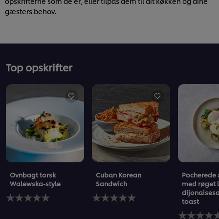
opskrifterne som de er, eller tilpas dem til dit køkken og dine
gæsters behov.
Top opskrifter
Ovnbagt torsk
Cuban Korean
Pocherede
Walewska-style
Sandwich
med røget 
dijonaises
Ingen
Ingen
toast
bedømmelser
bedømmelser
indsendt
indsendt
Ingen