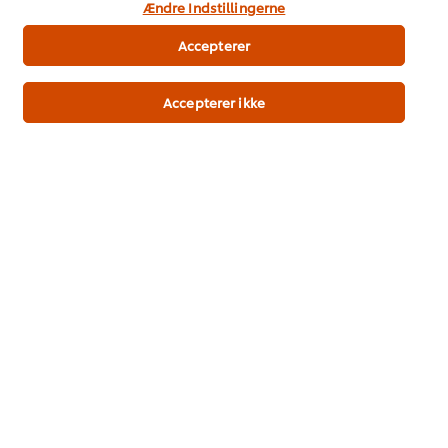
Temaer og Inspiration
Ændre Indstillingerne
Træning
Accepterer
Opskrifter
Accepterer ikke
Produkter
Bæredygtighed
Support
Nyhedsbrev
Indstillinger for cookies
Vælg andet land
Vilkår og betingelser
Meddelelse om beskyttelse af personoplysninger