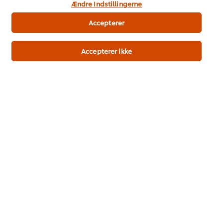
Temaer og Inspiration
Ændre Indstillingerne
Træning
Accepterer
Opskrifter
Accepterer ikke
Produkter
Bæredygtighed
Support
Nyhedsbrev
Indstillinger for cookies
Vælg andet land
Vilkår og betingelser
Meddelelse om beskyttelse af personoplysninger