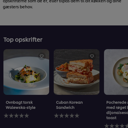
opskrifterne som de er, eller tilpas dem til dit køkken og dine
gæsters behov.
Top opskrifter
Ovnbagt torsk
Cuban Korean
Pocherede
Walewska-style
Sandwich
med røget 
dijonaises
Ingen
Ingen
toast
bedømmelser
bedømmelser
indsendt
indsendt
Ingen