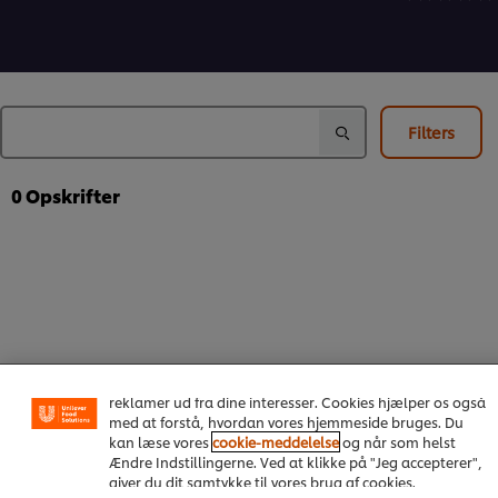
for
for
bedømmels
denne
denne
indsendt
recipe
recipe
for
denne
recipe
Filters
0
Opskrifter
Vi ormal cookies, og andre teknikker, til at forbedre din
oplevelse på vores hjemmeside. Cookies muliggør visse
funktioner, såsom deling på sociale medier (Facebook,
Instagram osv.) samt skræddersyet indhold og
reklamer ud fra dine interesser. Cookies hjælper os også
med at forstå, hvordan vores hjemmeside bruges. Du
kan læse vores
cookie-meddelelse
og når som helst
Om os
Ændre Indstillingerne. Ved at klikke på "Jeg accepterer",
giver du dit samtykke til vores brug af cookies.