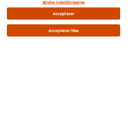
Temaer og Inspiration
Ændre Indstillingerne
Træning
Accepterer
Opskrifter
Accepterer ikke
Produkter
Bæredygtighed
Support
Nyhedsbrev
Indstillinger for cookies
Vælg andet land
Vilkår og betingelser
Meddelelse om beskyttelse af personoplysninger