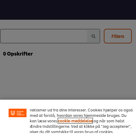
for
for
bedømmels
denne
denne
indsendt
recipe
recipe
for
denne
recipe
Filters
0
Opskrifter
Vi ormal cookies, og andre teknikker, til at forbedre din
oplevelse på vores hjemmeside. Cookies muliggør visse
funktioner, såsom deling på sociale medier (Facebook,
Instagram osv.) samt skræddersyet indhold og
reklamer ud fra dine interesser. Cookies hjælper os også
med at forstå, hvordan vores hjemmeside bruges. Du
kan læse vores
cookie-meddelelse
og når som helst
Om os
Ændre Indstillingerne. Ved at klikke på "Jeg accepterer",
giver du dit samtykke til vores brug af cookies.