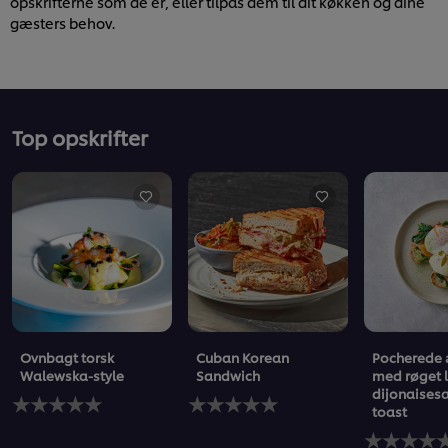
opskrifterne som de er, eller tilpas dem til dit køkken og dine
gæsters behov.
Top opskrifter
Ovnbagt torsk
Cuban Korean
Pocherede
Walewska-style
Sandwich
med røget 
dijonaises
Ingen
Ingen
toast
bedømmelser
bedømmelser
indsendt
indsendt
Ingen