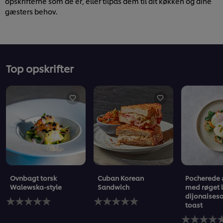
opskrifterne som de er, eller tilpas dem til dit køkken og dine
gæsters behov.
Top opskrifter
Ovnbagt torsk
Cuban Korean
Pocherede
Walewska-style
Sandwich
med røget 
dijonaises
Ingen
Ingen
toast
bedømmelser
bedømmelser
indsendt
indsendt
Ingen