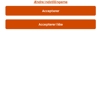
Temaer og Inspiration
Ændre Indstillingerne
Træning
Accepterer
Opskrifter
Accepterer ikke
Produkter
Bæredygtighed
Support
Nyhedsbrev
Indstillinger for cookies
Vælg andet land
Vilkår og betingelser
Meddelelse om beskyttelse af personoplysninger