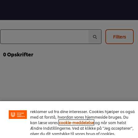
for
for
bedømmels
denne
denne
indsendt
recipe
recipe
for
denne
recipe
Filters
0
Opskrifter
Vi ormal cookies, og andre teknikker, til at forbedre din
oplevelse på vores hjemmeside. Cookies muliggør visse
funktioner, såsom deling på sociale medier (Facebook,
Instagram osv.) samt skræddersyet indhold og
reklamer ud fra dine interesser. Cookies hjælper os også
med at forstå, hvordan vores hjemmeside bruges. Du
kan læse vores
cookie-meddelelse
og når som helst
Om os
Ændre Indstillingerne. Ved at klikke på "Jeg accepterer",
giver du dit samtykke til vores brug af cookies.