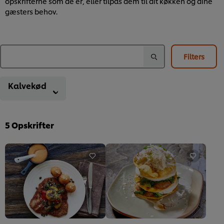
opskrifterne som de er, eller tilpas dem til dit køkken og dine
gæsters behov.
Filters
Kalvekød
5
Opskrifter