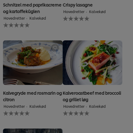
Schnitzel med paprikacreme
Crispy lasagne
og kartoffekûglen
Hovedretter
Kalvekød
Ingen
Hovedretter
Kalvekød
bedømmelser
Ingen
indsendt
bedømmelser
for
indsendt
denne
for
recipe
denne
recipe
Kalvegryde med rosmarin og
Kalveroastbeef med broccoli
citron
og grillet løg
Hovedretter
Kalvekød
Hovedretter
Kalvekød
Ingen
Ingen
bedømmelser
bedømmelser
indsendt
indsendt
for
for
denne
denne