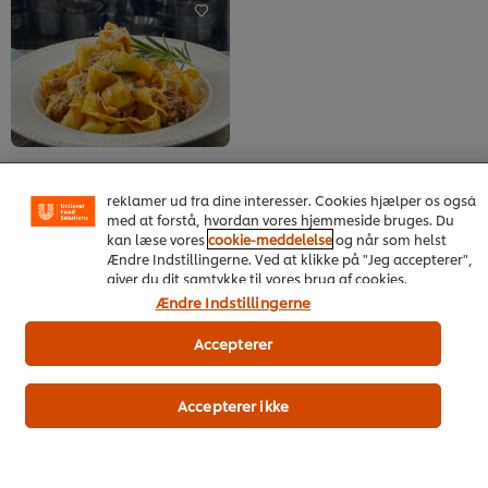
recipe
recipe
Vi ormal cookies, og andre teknikker, til at forbedre din
oplevelse på vores hjemmeside. Cookies muliggør visse
funktioner, såsom deling på sociale medier (Facebook,
Italiensk kalveragout med
Instagram osv.) samt skræddersyet indhold og
pasta
reklamer ud fra dine interesser. Cookies hjælper os også
med at forstå, hvordan vores hjemmeside bruges. Du
Hovedretter
Kalvekød
kan læse vores
cookie-meddelelse
og når som helst
Ingen
Ændre Indstillingerne. Ved at klikke på "Jeg accepterer",
bedømmelser
giver du dit samtykke til vores brug af cookies.
indsendt
for
Ændre Indstillingerne
denne
recipe
Accepterer
Accepterer ikke