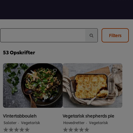
for
for
bedømmels
denne
denne
indsendt
recipe
recipe
for
denne
recipe
Filters
53
Opskrifter
Vintertabbouleh
Vegetarisk shepherds pie
Salater
Vegetarisk
Hovedretter
Vegetarisk
Ingen
Ingen
bedømmelser
bedømmelser