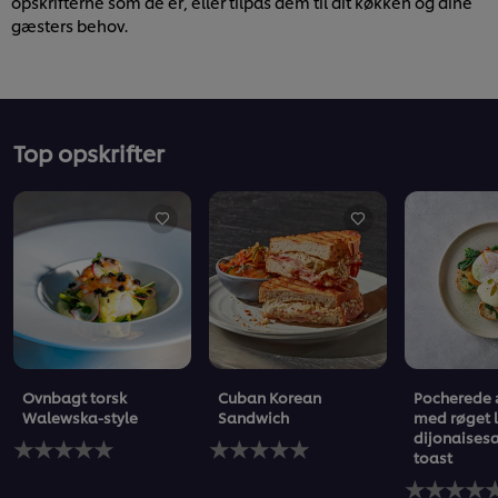
opskrifterne som de er, eller tilpas dem til dit køkken og dine
gæsters behov.
Top opskrifter
Ovnbagt torsk
Cuban Korean
Pocherede
Walewska-style
Sandwich
med røget 
dijonaises
Ingen
Ingen
toast
bedømmelser
bedømmelser
indsendt
indsendt
Ingen