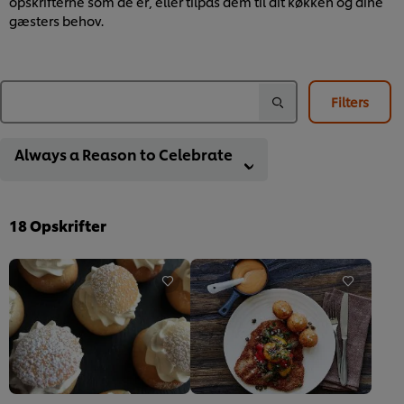
opskrifterne som de er, eller tilpas dem til dit køkken og dine
gæsters behov.
Filters
Always a Reason to Celebrate
18
Opskrifter