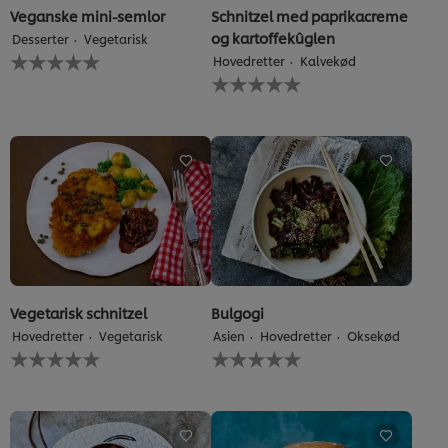
Veganske mini-semlor
Schnitzel med paprikacreme
og kartoffekûglen
Desserter
Vegetarisk
Ingen
Hovedretter
Kalvekød
bedømmelser
Ingen
indsendt
bedømmelser
for
indsendt
denne
for
recipe
denne
recipe
Vegetarisk schnitzel
Bulgogi
Hovedretter
Vegetarisk
Asien
Hovedretter
Oksekød
Ingen
Ingen
bedømmelser
bedømmelser
indsendt
indsendt
for
for
denne
denne
recipe
recipe