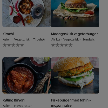
Kimchi
Madagaskisk vegetarburger
Asien
Vegetarisk
Tilbehør
Afrika
Vegetarisk
Sandwich
Ingen
Ingen
bedømmelser
bedømmelser
indsendt
indsendt
for
for
denne
denne
recipe
recipe
Kylling Biryani
Fiskeburger med tahini-
mayonnaise.
Asien
Hovedretter