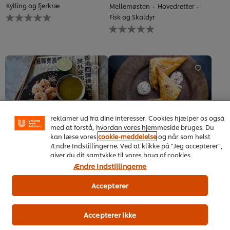
Kylling og fjerkræ
Mellemøsten
Hovedretter
Ingen
Fisk og Skaldyr
bedømmelser
Ingen
indsendt
bedømmelser
for
indsendt
denne
for
recipe
denne
recipe
Vi ormal cookies, og andre teknikker, til at forbedre din
oplevelse på vores hjemmeside. Cookies muliggør visse
funktioner, såsom deling på sociale medier (Facebook,
Instagram osv.) samt skræddersyet indhold og
reklamer ud fra dine interesser. Cookies hjælper os også
med at forstå, hvordan vores hjemmeside bruges. Du
kan læse vores
cookie-meddelelse
og når som helst
Ændre Indstillingerne. Ved at klikke på "Jeg accepterer",
Asiatisk dip med Hellmann's
Grøntsags börek med
giver du dit samtykke til vores brug af cookies.
mayonnaise
paprikaflødeost
Ændre Indstillingerne
Asien
Mellemøsten
Forretter
Saucer, sovser og dressinger
Vegetarisk
Accepterer
Ingen
Vegetarisk
bedømmelser
Ingen
indsendt
bedømmelser
Accepterer ikke
for
indsendt
denne
for