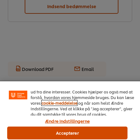
Indsend bedømmelse
Download PDF
Email
Vi ormal cookies, og andre teknikker, til at forbedre din
oplevelse på vores hjemmeside. Cookies muliggør visse
funktioner, såsom deling på sociale medier (Facebook,
Instagram osv.) samt skræddersyet indhold og reklamer
ud fra dine interesser. Cookies hjælper os også med at
forstå, hvordan vores hjemmeside bruges. Du kan læse
vores
cookie-meddelelse
og når som helst Ændre
Indstillingerne. Ved at klikke på "Jeg accepterer", giver
du dit samtykke til vores brug af cookies.
Ændre Indstillingerne
On Trend Menus Vol. 4
Accepterer