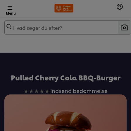
Menu
Hvad søger du efter?
Pulled Cherry Cola BBQ-Burger
Ingen
Indsend bedømmelse
bedømmelser
indsendt
for
denne
recipe