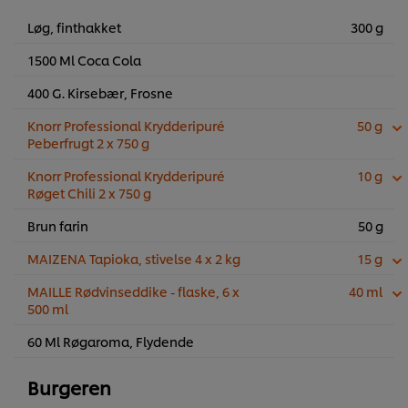
Løg, finthakket
300 g
1500 Ml Coca Cola
400 G. Kirsebær, Frosne
Knorr Professional Krydderipuré
50 g
Peberfrugt 2 x 750 g
Knorr Professional Krydderipuré
10 g
Røget Chili 2 x 750 g
Brun farin
50 g
MAIZENA Tapioka, stivelse 4 x 2 kg
15 g
MAILLE Rødvinseddike - flaske, 6 x
40 ml
500 ml
60 Ml Røgaroma, Flydende
Burgeren