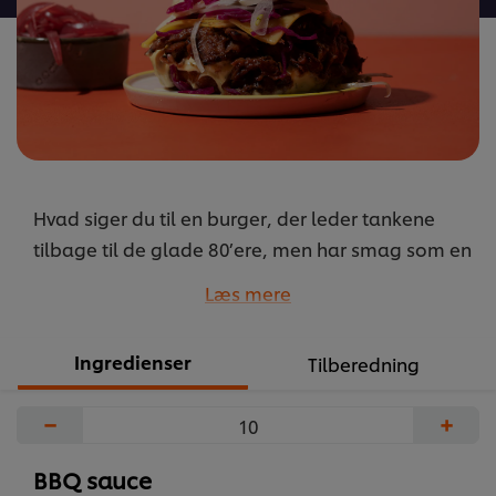
Hvad siger du til en burger, der leder tankene
tilbage til de glade 80’ere, men har smag som en
topmoderne genistreg? Ingredienser som cola,
Læs mere
kirsebær, NoChicken Chunks og bearnaise-
mayonnaise... Nysgerrig? Så tjek opskriften her!
Ingredienser
Tilberedning
...
−
+
BBQ sauce