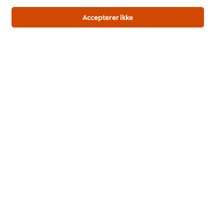
Ny 2026 trendrapport udviklet af kokke til kokke
Accepterer ikke
Download her
Populære opskrifter
(4)