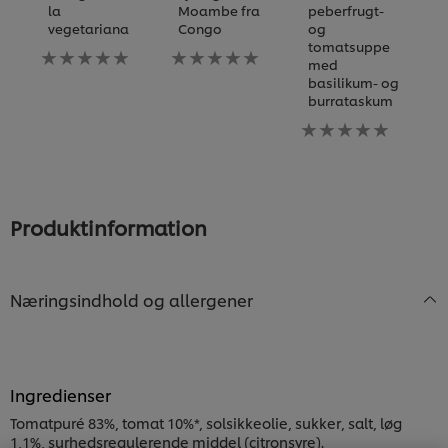
la
Moambe fra
peberfrugt-
E
vegetariana
Congo
og
k
tomatsuppe
Ingen
Ingen
I
med
bedømmelser
bedømmelser
b
basilikum- og
indsendt
indsendt
i
burrataskum
for
for
fo
denne
denne
Ingen
d
recipe
recipe
bedømmelser
re
indsendt
for
denne
recipe
Produktinformation
Næringsindhold og allergener
Ingredienser
Vi ormal cookies, og andre teknikker, til at forbedre
din oplevelse på vores hjemmeside. Cookies muliggør
Tomatpuré 83%, tomat 10%*, solsikkeolie, sukker, salt, løg
visse funktioner, såsom deling på sociale medier
1,1%, surhedsregulerende middel (citronsyre).