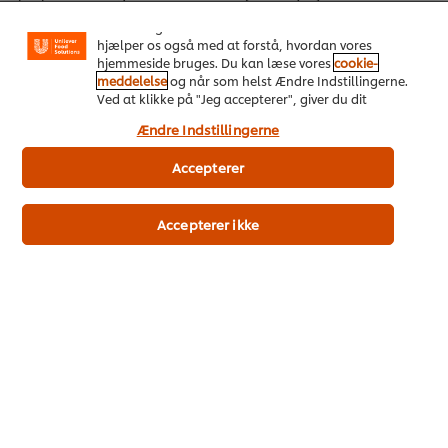
(Facebook, Instagram osv.) samt skræddersyet
indhold og reklamer ud fra dine interesser. Cookies
hjælper os også med at forstå, hvordan vores
Næringsinformation
hjemmeside bruges. Du kan læse vores
cookie-
meddelelse
og når som helst Ændre Indstillingerne.
Energi kJ
Ved at klikke på "Jeg accepterer", giver du dit
276 kJ
samtykke til vores brug af cookies.
Energi kcal
Ændre Indstillingerne
66 kcal
Accepterer
Kulhydrat
6.6 g
Sukker
Accepterer ikke
5.9 g
Fedt
2.9 g
Mættede fedtsyrer
0.3 g
Protein
1.6 g
Fibre
2.4 g