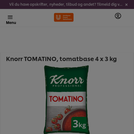
Vil du have opskrifter, nyheder, tilbud og andet? Tilmeld dig vores nyhedsbrev!
Menu
Knorr TOMATINO, tomatbase 4 x 3 kg