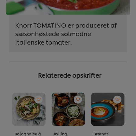
Knorr TOMATINO er produceret af
sæsonhøstede solmodne
Italienske tomater.
Relaterede opskrifter
Bolognaise á
Kylling
Brændt
K