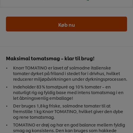
Køb nu
Maksimal tomatsmag – klar til brug!
Knorr TOMATINO er lavet af solmodne italienske
tomater dyrket på friland i stedet for i drivhus, hvilket
reducerer miljøpåvirkningen under dyrkningsprocessen.
Indeholder 83 % tomatpuré og 10 % tomater – en
naturligt rig og fyldig base med intens tomatsmag i en
let åbningsvenlig emballage!
Der bruges 1,8 kg friske, solmodne tomater til at
fremstille 1 kg Knorr TOMATINO, hvilket giver den dybe
og rene tomatsmag.
TOMATINO er drøj og har en god balance mellem fyldig
smag og konsistens. Den kan bruges som hakkede